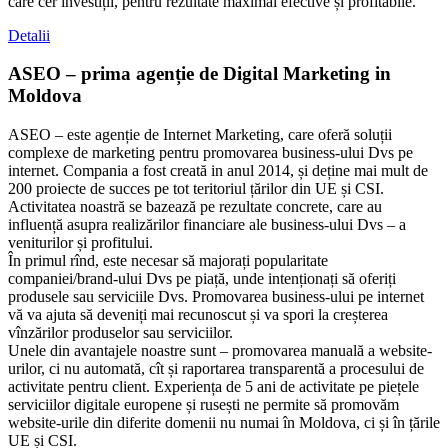
care cer investiții, pentru rezultate maximal efective și profitabile.
Detalii
ASEO – prima agenție de Digital Marketing in
Moldova
ASEO – este agenție de Internet Marketing, care oferă soluții
complexe de marketing pentru promovarea business-ului Dvs pe
internet. Compania a fost creată in anul 2014, și deține mai mult de
200 proiecte de succes pe tot teritoriul țărilor din UE și CSI.
Activitatea noastră se bazează pe rezultate concrete, care au
influență asupra realizărilor financiare ale business-ului Dvs – a
veniturilor și profitului.
În primul rînd, este necesar să majorați popularitate
companiei/brand-ului Dvs pe piață, unde intenționați să oferiți
produsele sau serviciile Dvs. Promovarea business-ului pe internet
vă va ajuta să deveniți mai recunoscut și va spori la creșterea
vînzărilor produselor sau serviciilor.
Unele din avantajele noastre sunt – promovarea manuală a website-
urilor, ci nu automată, cît și raportarea transparentă a procesului de
activitate pentru client. Experiența de 5 ani de activitate pe piețele
serviciilor digitale europene și rusești ne permite să promovăm
website-urile din diferite domenii nu numai în Moldova, ci și în țările
UE și CSI.