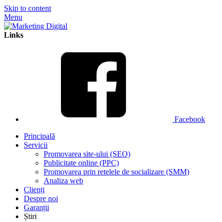
Skip to content
Menu
Links
Facebook
Principală
Servicii
Promovarea site-ului (SEO)
Publicitate online (PPC)
Promovarea prin retelele de socializare (SMM)
Analiza web
Сlienți
Despre noi
Garanții
Știri