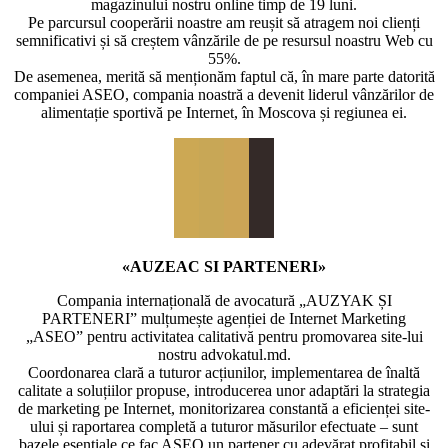
magazinului nostru online timp de 19 luni.
Pe parcursul cooperării noastre am reușit să atragem noi clienți
semnificativi și să creștem vânzările de pe resursul noastru Web cu
55%.
De asemenea, merită să menționăm faptul că, în mare parte datorită
companiei ASEO, compania noastră a devenit liderul vânzărilor de
alimentație sportivă pe Internet, în Moscova și regiunea ei.
«AUZEAC SI PARTENERI»
Compania internațională de avocatură „AUZYAK ȘI
PARTENERI” mulțumește agenției de Internet Marketing
„ASEO” pentru activitatea calitativă pentru promovarea site-lui
nostru advokatul.md.
Coordonarea clară a tuturor acțiunilor, implementarea de înaltă
calitate a soluțiilor propuse, introducerea unor adaptări la strategia
de marketing pe Internet, monitorizarea constantă a eficienței site-
ului și raportarea completă a tuturor măsurilor efectuate – sunt
bazele esențiale ce fac ASEO un partener cu adevărat profitabil și