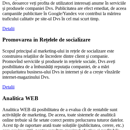
Dvs, deoarece veți profita de utilizatori interesați anume în serviciile
și produsele companiei Dvs. Publicitatea are efect emediat, de aceea
campaniile publicitare în Google/Yandex vor contribui la mărirea
traficului calitativ pe site-ul Dvs în cel mai scurt timp.
Detalii
Promovarea in Rețelele de socializare
Scopul principal al marketing-ului in rețele de socializare este
construirea relațiilor de încredere dintre client și companie.
Promovînd serviciile și produsele in rețelele sociale, Dvs aveți
posibilitatea de a îmbunătăți reputația companiei, de a mări
popularitatea business-ului Dvs in internet și de a crește vînzările
internet-magazinului Dvs.
Detalii
Analitica WEB
Analitica WEB dă posibilitatea de a evalua cît de rentabile sunt
activitățile de marketing. De aceea, toate sistemele de analitică
online trebuie să fie setate corect pentru prelucrarea tuturor datelor.
Acest tip de raportare arată toate soluțiile (publicitatea, cerere, etc.)